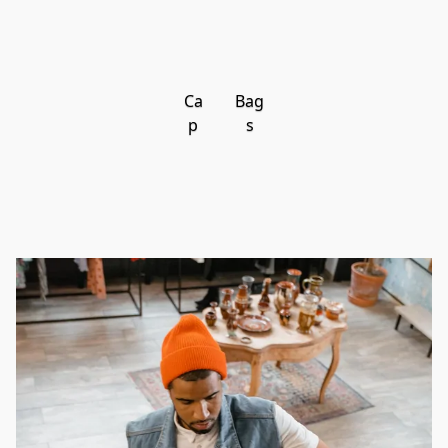
Ca
Bag
p
s